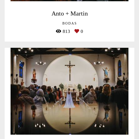
Anto + Martin
BODAS
813
0