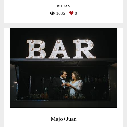
BODAS
1035
0
Majo+Juan